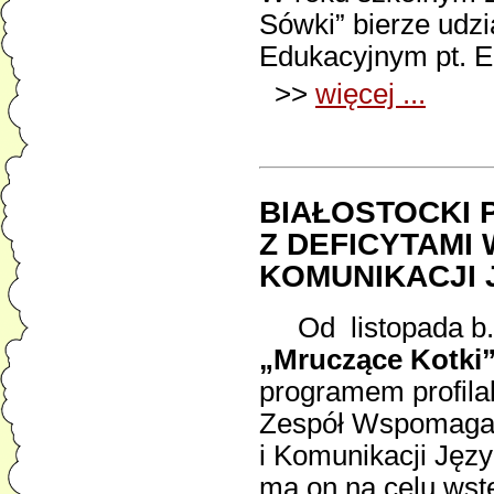
Sówki” bierze udz
Edukacyjnym pt
>>
więcej ...
BIAŁOSTOCKI 
Z DEFICYTAMI
KOMUNIKACJI
Od listopada b.r.
„Mruczące Kotki
programem profila
Zespół Wspomagan
i Komunikacji Jęz
ma on na celu wst