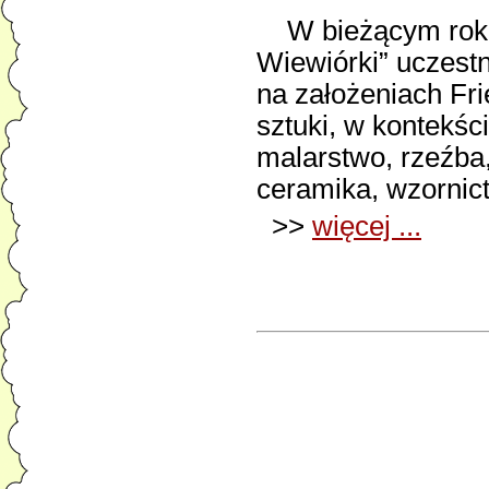
W bieżącym roku 
Wiewiórki” uczest
na założeniach Fri
sztuki, w kontekśc
malarstwo, rzeźba, 
ceramika, wzornict
>>
więcej ...