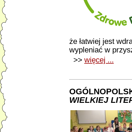
że łatwiej jest wd
wypleniać w przysz
>>
więcej ...
OGÓLNOPOLSK
WIELKIEJ LIT