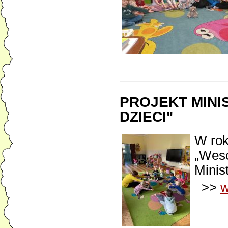
PROJEKT MINI
DZIECI"
W rok
„Weso
Minis
>>
w