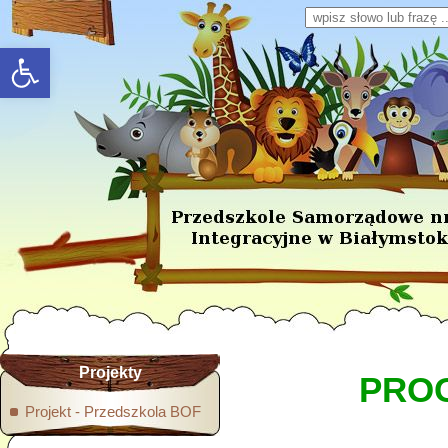
Wpisz słowo lub frazę
rozwiń/zwiń panel
Projekty
PROG
Projekt - Przedszkola BOF