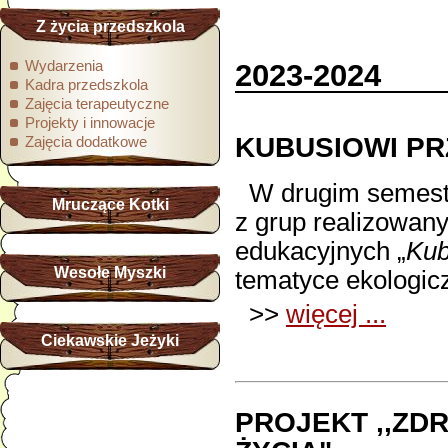
Z życia przedszkola
Wydarzenia
2023-2024
Kadra przedszkola
Zajęcia terapeutyczne
Projekty i innowacje
KUBUSIOWI PR
Zajęcia dodatkowe
W drugim semestr
Mruczące Kotki
z grup realizowan
edukacyjnych „
Kub
Wesołe Myszki
tematyce ekologic
>>
więcej ...
Ciekawskie Jeżyki
PROJEKT ,,ZD