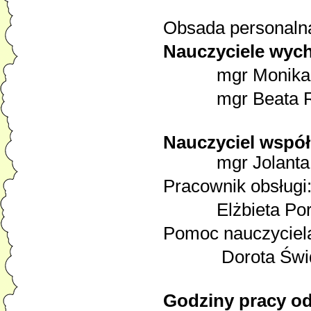
Obsada personalna
Nauczyciele wyc
mgr Monika L
mgr B
Nauczyciel współ
mgr Jolanta 
Pracownik obsługi
Elżbieta Por
Pomoc nauczyciel
Dorota Świd
Godziny pracy od