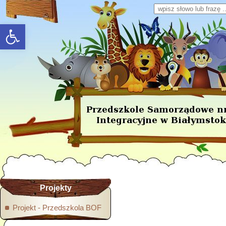
Wpisz słowo lub frazę
rozwiń/zwiń panel
Projekty
Projekt - Przedszkola BOF