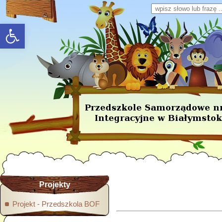
Wpisz słowo lub frazę
rozwiń/zwiń panel
Projekty
Projekt - Przedszkola BOF