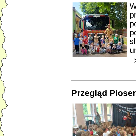
W
p
p
p
s
u
Przegląd Piosen