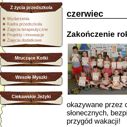
Z życia przedszkola
czerwiec
Wydarzenia
Kadra przedszkola
Zajęcia terapeutyczne
Zakończenie ro
Projekty i innowacje
Zajęcia dodatkowe
Mruczące Kotki
Wesołe Myszki
Ciekawskie Jeżyki
okazywane przez c
słonecznych, bezp
przygód wakacji!