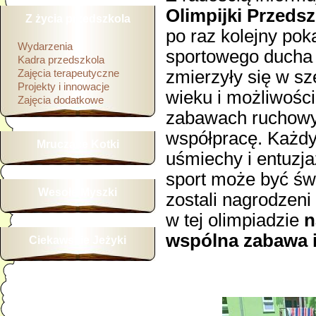
Olimpijki Przeds
Z życia przedszkola
po raz kolejny poka
Wydarzenia
sportowego ducha 
Kadra przedszkola
Zajęcia terapeutyczne
zmierzyły się w s
Projekty i innowacje
wieku i możliwości
Zajęcia dodatkowe
zabawach ruchowyc
współpracę. Każdy 
Mruczące Kotki
uśmiechy i entuzj
sport może być św
Wesołe Myszki
zostali nagrodzen
w tej olimpiadzie
n
wspólna zabawa 
Ciekawskie Jeżyki