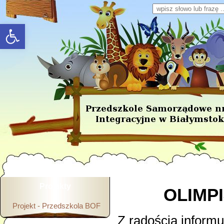
Wpisz słowo lub frazę
rozwiń/zwiń panel
Projekty
OLIMP
Projekt - Przedszkola BOF
Z radością inform