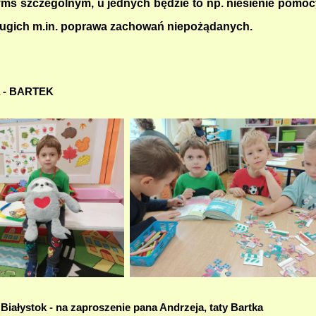
ymś szczególnym, u jednych będzie to np. niesienie pomocy
rugich m.in. poprawa zachowań niepożądanych.
a - BARTEK
iałystok - na zaproszenie pana Andrzeja, taty Bartka