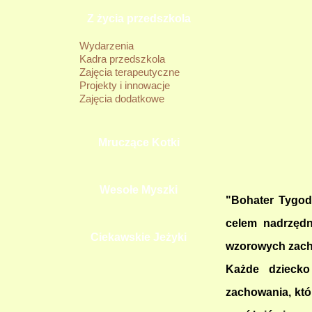
Z życia przedszkola
Wydarzenia
Kadra przedszkola
Zajęcia terapeutyczne
Projekty i innowacje
Zajęcia dodatkowe
Mruczące Kotki
Wesołe Myszki
"Bohater Tygodn
celem nadrzędn
Ciekawskie Jeżyki
wzorowych zach
Każde dziecko
zachowania, któ