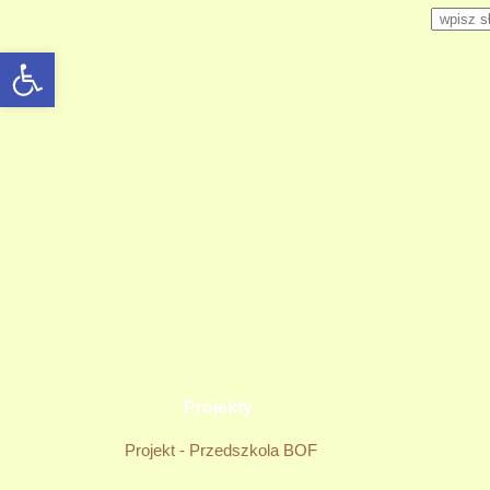
Wpisz s
rozwiń/zwiń panel
Projekty
Projekt - Przedszkola BOF