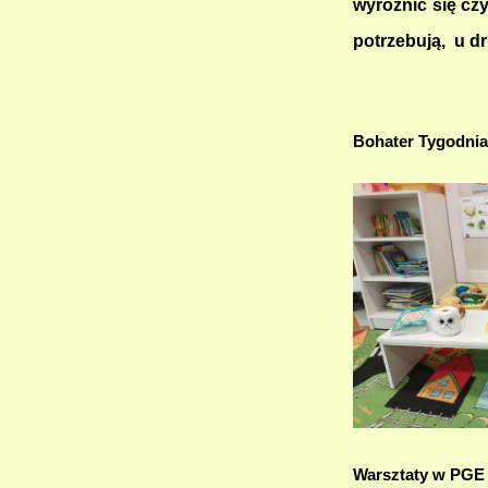
wyróżnić się cz
potrzebują, u d
Bohater Tygodni
Warsztaty w PGE B