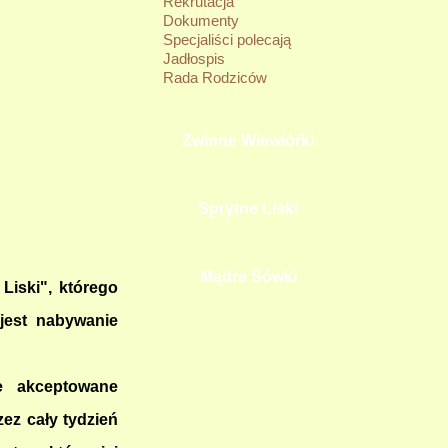
Rekrutacja
Dokumenty
Specjaliści polecają
Jadłospis
Rada Rodziców
Zwinne Wiewiórki
Sprytne Liski
Mądre Sówki
Liski", którego
 jest nabywanie
e akceptowane
ez cały tydzień