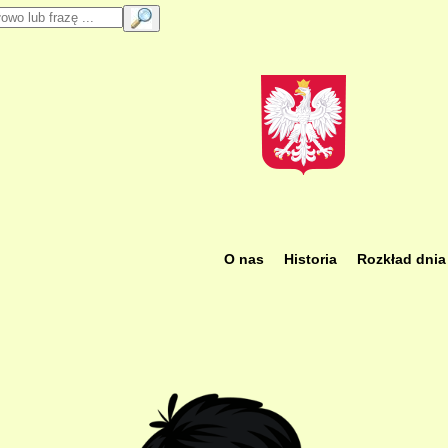
łowo lub frazę
SZUKAJ
strona p
O nas
Historia
Rozkład dnia