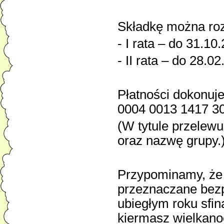
Składkę można roz
- I rata – do 31.10.
- II rata – do 28.0
Płatności dokonuj
0004 0013 1417 3
(W tytule przelew
oraz nazwę grupy.
Przypominamy, że 
przeznaczane bezp
ubiegłym roku sfi
kiermasz wielkano