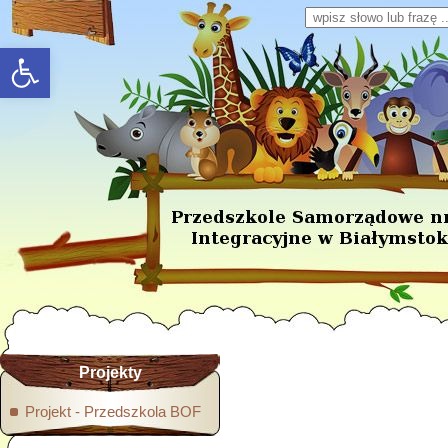
Wpisz słowo lub frazę
rozwiń/zwiń panel
Projekty
Projekt - Przedszkola BOF