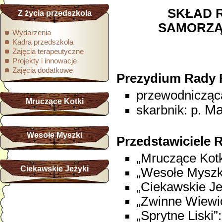
SKŁAD 
Z życia przedszkola
SAMORZĄ
Wydarzenia
Kadra przedszkola
Zajęcia terapeutyczne
Projekty i innowacje
Zajęcia dodatkowe
Prezydium Rady
przewodnicząc
Mruczące Kotki
Ma
skarbnik: p
.
Wesołe Myszki
Przedstawiciele
„Mruczące Kotk
Ciekawskie Jeżyki
„Wesołe Myszki”
„Ciekawskie Jeż
„Zwinne Wiewió
„Sprytne Liski”