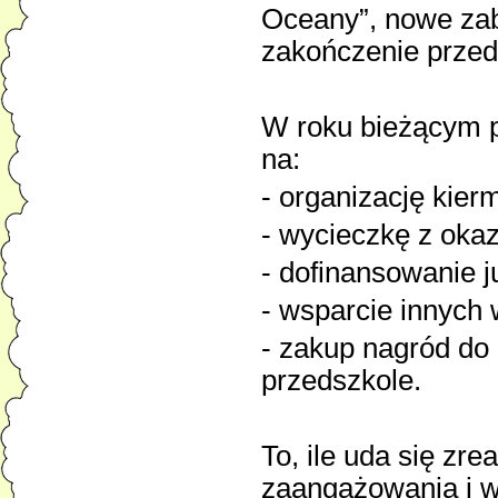
Oceany”, nowe zab
zakończenie przed
W roku bieżącym p
na:
- organizację kie
- wycieczkę z okaz
- dofinansowanie j
- wsparcie innych
- zakup nagród do
przedszkole.
To, ile uda się zr
zaangażowania i w