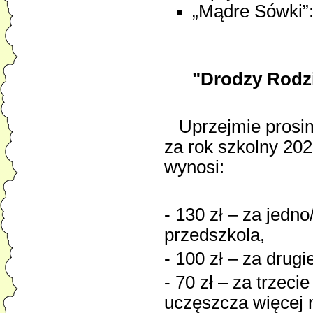
„Mądre Sówki”: 
"Drodzy Rodzi
Uprzejmie prosim
za rok szkolny 20
wynosi:
- 130 zł – za jedn
przedszkola,
- 100 zł – za drugi
- 70 zł – za trzeci
uczęszcza więcej n