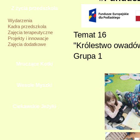
Z życia przedszkola
Wydarzenia
Kadra przedszkola
Zajęcia terapeutyczne
Temat 16
Projekty i innowacje
"Królestwo owadów"
Zajęcia dodatkowe
Grupa 1
Mruczące Kotki
Wesołe Myszki
Ciekawskie Jeżyki