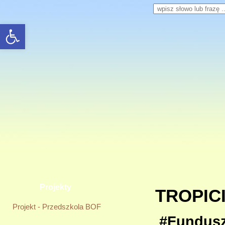
Wpisz słowo lub frazę
rozwiń/zwiń panel
Projekty
TROPIC
Projekt - Przedszkola BOF
#Fundus