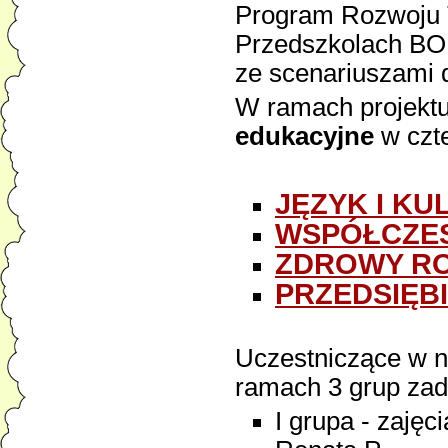
Program Rozwoju 
Przedszkolach BOF
ze scenariuszami 
W ramach projekt
edukacyjne
w czt
JĘZYK I KU
WSPÓŁCZE
ZDROWY R
PRZEDSIĘB
Uczestniczące w ni
ramach 3 grup z
I grupa - zajęc