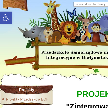
Wpisz słowo lub frazę
rozwiń/zwiń panel
Projekty
PROJE
Projekt - Przedszkola BOF
"Zintegrow