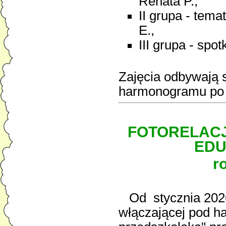
Renata P.,
II grupa - temat
E.,
III grupa - spo
Zajęcia odbywają s
harmonogramu po 
FOTORELACJ
EDU
r
Od stycznia 2026 
włączającej pod 