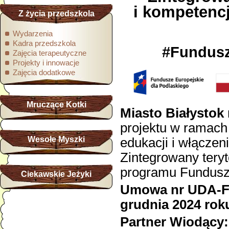
i kompetenc
Z życia przedszkola
Wydarzenia
Kadra przedszkola
#Fundus
Zajęcia terapeutyczne
Projekty i innowacje
Zajęcia dodatkowe
Mruczące Kotki
Miasto Białystok
projektu w ramach 
Wesołe Myszki
edukacji i włączen
Zintegrowany teryto
programu Fundusze
Ciekawskie Jeżyki
Umowa nr UDA-FEP
grudnia 2024 rok
Partner Wiodący: